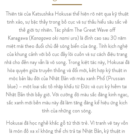
Thiên tài của Katsushika Hokusai thể hiện rõ nét qua kỹ thuật
tinh xảo, sự bậc thầy trong bố cục và sự thấu hiểu sâu sắc về
thế giới tự nhiên. Tác phẩm The Great Wave off
Kanagawa (
Kanagawa oki nami ura
) là đỉnh cao sau 30 năm
miệt mài theo đuổi chủ đề sóng biển của ông. Tính kịch nghệ
của khung cảnh với bố cục đầy lôi cuốn và sự cách điệu trang
nhã cho đến nay vẫn là vô song. Trong kiệt tác này, Hokusai đã
hòa quyện giữa truyền thống và đổi mới, kết hợp kỹ thuật in
mộc bản lâu đời của Nhật Bản với màu xanh Phổ (Prussian
blue) – một loại sắc tố nhập khẩu từ Đức và cực kỳ hiếm tại
Nhật Bản thời bấy giờ. Với cường độ màu sắc đáng kinh ngạc,
sắc xanh mới bền màu này đã làm tăng đáng kể hiệu ứng kịch
tính của những con sóng.
Hokusai đã học nghề khắc gỗ từ thời trẻ. Vì tranh vẽ tay vốn
là món đồ xa xỉ không thể chi trả tại Nhật Bản, kỹ thuật in