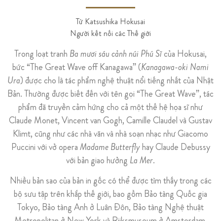
Từ Katsushika Hokusai
Người kết nối các Thế giới
Trong loạt tranh
Ba mươi sáu cảnh núi Phú Sĩ
của Hokusai,
bức “The Great Wave off Kanagawa”
(
Kanagawa-oki Nami
Ura
)
được cho là tác phẩm nghệ thuật nổi tiếng nhất của Nhật
Bản. Thường được biết đến với tên gọi “The Great Wave”, tác
phẩm đã truyền cảm hứng cho cả một thế hệ họa sĩ như
Claude Monet, Vincent van Gogh, Camille Claudel và Gustav
Klimt, cũng như các nhà văn và nhà soạn nhạc như Giacomo
Puccini với vở opera
Madame Butterfly
hay Claude Debussy
với bản giao hưởng
La Mer
.
Nhiều bản sao của bản in gốc có thể được tìm thấy trong các
bộ sưu tập trên khắp thế giới, bao gồm Bảo tàng Quốc gia
Tokyo, Bảo tàng Anh ở Luân Đôn, Bảo tàng Nghệ thuật
Metropolitan ở New York và Rijksmuseum ở Amsterdam.