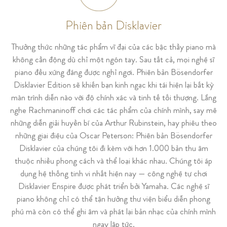
Phiên bản Disklavier
Thưởng thức những tác phẩm vĩ đại của các bậc thầy piano mà
không cần động dù chỉ một ngón tay. Sau tất cả, mọi nghệ sĩ
piano đều xứng đáng được nghỉ ngơi. Phiên bản Bösendorfer
Disklavier Edition sẽ khiến bạn kinh ngạc khi tái hiện lại bất kỳ
màn trình diễn nào với độ chính xác và tinh tế tối thượng. Lắng
nghe Rachmaninoff chơi các tác phẩm của chính mình, say mê
những diễn giải huyền bí của Arthur Rubinstein, hay phiêu theo
những giai điệu của Oscar Peterson: Phiên bản Bösendorfer
Disklavier của chúng tôi đi kèm với hơn 1.000 bản thu âm
thuộc nhiều phong cách và thể loại khác nhau. Chúng tôi áp
dụng hệ thống tinh vi nhất hiện nay — công nghệ tự chơi
Disklavier Enspire được phát triển bởi Yamaha. Các nghệ sĩ
piano không chỉ có thể tận hưởng thư viện biểu diễn phong
phú mà còn có thể ghi âm và phát lại bản nhạc của chính mình
ngay lập tức.