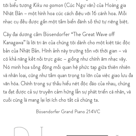
tới biểu tượng
Kiku no gomon
(Cúc Ngự văn) của Hoàng gia
Nhật Bản – một hình hoa cúc cách điệu với 16 cánh hoa. Mỗi
nhạc cụ đều được gắn một tấm biển đánh số thứ tự riêng biệt.
Cây đại dương cầm Bösendorfer “The Great Wave off
Kanagawa” là lời tri ân của chúng tôi dành cho một kiệt tác độc
bản của Nhật Bản. Hình ảnh này trường tồn với thời gian – và
có khả năng kết nối trực giác – giống như chính âm nhạc vậy.
Nó minh họa sống động mối quan hệ phức tạp giữa thiên nhiên
và nhân loại, cũng như tầm quan trọng to lớn của việc giao lưu đa
văn hóa. Chính trong sự thấu hiểu nét độc đáo của nhau, chúng
ta đạt được cả sự truyền cảm hứng lẫn sự phát triển cá nhân, và
cuối cùng là mang lại lợi ích cho tất cả chúng ta.
Bösendorfer Grand Piano 214VC