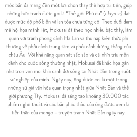
mộc bản đã mang đến một lựa chọn thay thế hợp túi tiền, giúp
những bức tranh được gọi là “Thế giới Phù du” (
ukiyo-e
) đạt
được mức độ phổ biến và lan tỏa chưa từng có. Theo đuổi đam
mê hội họa mãnh liệt, Hokusai đã theo học nhiều bậc thầy, làm
quen với tranh phong cảnh Hà Lan và thu nạp kiến thức phi
thường về phối cảnh trung tâm và phối cảnh đường thẳng của
châu Âu. Với khả năng quan sát sắc sảo và cái nhìn trìu mến
dành cho cuộc sống thường nhật, Hokusai đã khắc họa gần
như trọn vẹn mọi khía cạnh đời sống tại Nhật Bản trong suốt
sự nghiệp của mình. Ngày nay, ông được coi là một trong
những sứ giả văn hóa quan trọng nhất giữa Nhật Bản và thế
giới phương Tây. Hokusai đã sáng tạo khoảng 30.000 tác
phẩm nghệ thuật và các bản phác thảo của ông được xem là
tiền thân của
manga
– truyện tranh Nhật Bản ngày nay.