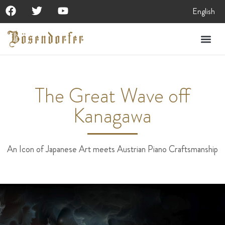
English
The Great Wave off
Kanagawa
An Icon of Japanese Art meets Austrian Piano Craftsmanship