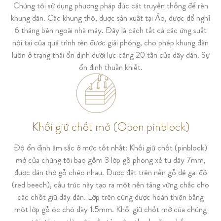
Chúng tôi sử dụng phương pháp đúc cát truyền thống để rèn
khung đàn. Các khung thô, được sản xuất tại Áo, được để nghỉ
6 tháng bên ngoài nhà máy. Đây là cách tất cả các ứng suất
nội tại của quá trình rèn được giải phóng, cho phép khung đàn
luôn ở trạng thái ổn định dưới lực căng 20 tấn của dây đàn. Sự
ổn định thuần khiết.
Khối giữ chốt mở (Open pinblock)
Độ ổn định âm sắc ở mức tốt nhất: Khối giữ chốt (pinblock)
mở của chúng tôi bao gồm 3 lớp gỗ phong xẻ tư dày 7mm,
được dán thớ gỗ chéo nhau. Được đặt trên nền gỗ dẻ gai đỏ
(red beech), cấu trúc này tạo ra một nền tảng vững chắc cho
các chốt giữ dây đàn. Lớp trên cùng được hoàn thiện bằng
một lớp gỗ óc chó dày 1.5mm. Khối giữ chốt mở của chúng