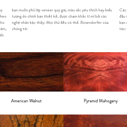
ay
ểu
Các 
theo
 các
đầu 
cho
của
bạn 
năm,
chúng tôi
tác:
 dù
American Walnut
Pyramid Mahogany