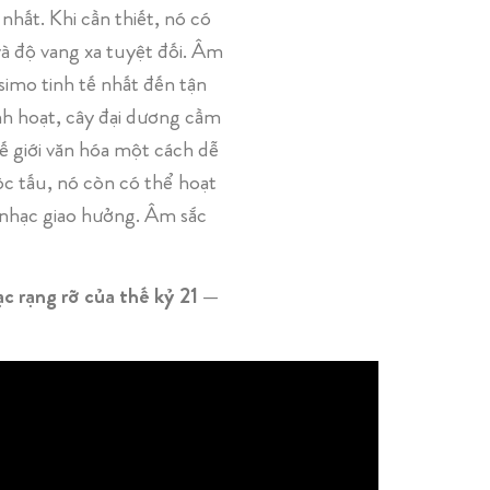
ất. Khi cần thiết, nó có
à độ vang xa tuyệt đối. Âm
simo tinh tế nhất đến tận
nh hoạt, cây đại dương cầm
hế giới văn hóa một cách dễ
ộc tấu, nó còn có thể hoạt
nhạc giao hưởng. Âm sắc
c rạng rỡ của thế kỷ 21 —