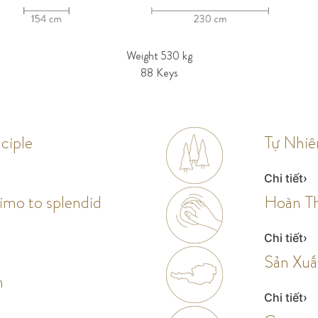
Weight 530 kg
88 Keys
ciple
Tự Nhiê
Chi tiết
simo to splendid
Hoàn T
Chi tiết
Sản Xuấ
n
Chi tiết