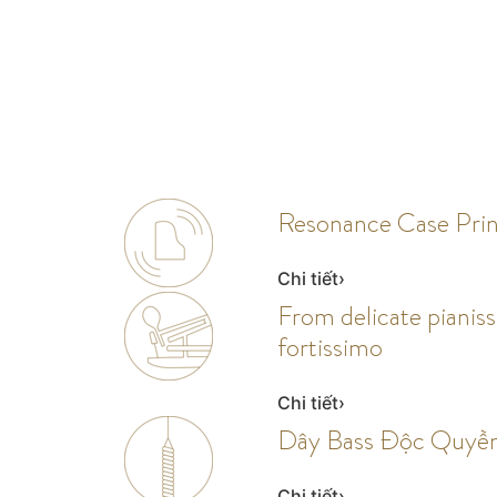
Resonance Case Prin
Chi tiết
From delicate pianis
fortissimo
Chi tiết
Dây Bass Độc Quyề
Chi tiết