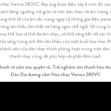
hạc Vienna 280VC đáp ứng được điều này ở mức độ cao nh
ách đáng ngưỡng mộ giữa cả một dàn nhạc với âm lượng v
dạng tinh tế của âm sắc mang ngay cả những giai điệu pianis
ững sân khấu lớn nhất với hàng ngàn chỗ ngồi. Vô cùng li
ọi thể loại và thời đại âm nhạc, với khả năng kết nối các t
 tỏa sáng trong ánh đèn sân khấu của một buổi hòa nhạc đ
thành viên của dàn nhạc thính phòng hoặc trong một dàn 
thanh nhạc cũng rất phù hợp với phần đệm Lied.
thanh và cảm xúc quyến rũ. Trải nghiệm âm thanh hòa nhạ
Đàn Đại dương cầm Hòa nhạc Vienna 280VC