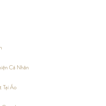
n
hiện Cá Nhân
t Tại Áo