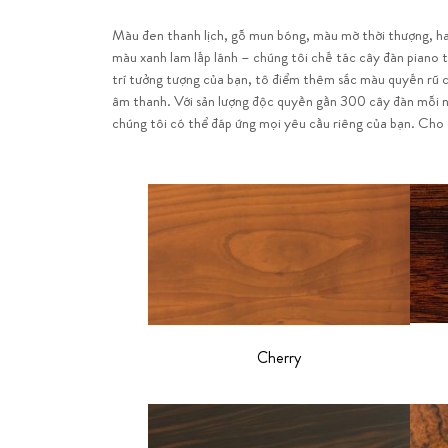
Màu đen thanh lịch, gỗ mun bóng, màu mờ thời thượng, h
bạn muốn phủ lớp veneer quý giá, màu sắc yêu thích hay bi
màu xanh lam lấp lánh – chúng tôi chế tác cây đàn piano 
tượng do chính bạn thiết kế, được chạm khắc tỉ mỉ bởi
trí tưởng tượng của bạn, tô điểm thêm sắc màu quyến rũ 
nghệ nhân bậc thầy: Mọi thứ đều có thể. Bösendorfer 
âm thanh. Với sản lượng độc quyền gần 300 cây đàn mỗi 
chúng tôi có thể đáp ứng mọi yêu cầu riêng của bạn. Cho
Cherry