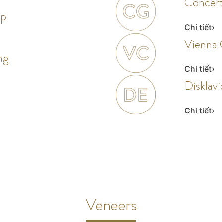
Concer
ập
Chi tiết
Vienna 
ng
Chi tiết
Disklavi
Chi tiết
Veneers