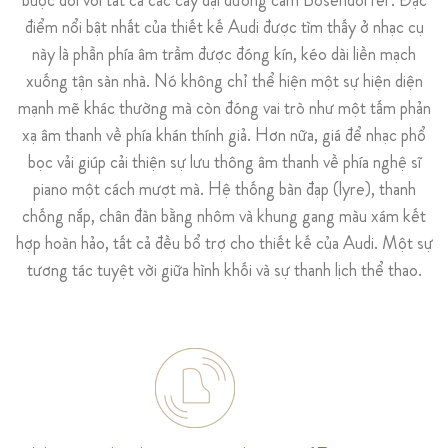
điểm nổi bật nhất của thiết kế Audi được tìm thấy ở nhạc cụ
này là phần phía âm trầm được đóng kín, kéo dài liền mạch
xuống tận sàn nhà. Nó không chỉ thể hiện một sự hiện diện
mạnh mẽ khác thường mà còn đóng vai trò như một tấm phản
xạ âm thanh về phía khán thính giả. Hơn nữa, giá để nhạc phổ
bọc vải giúp cải thiện sự lưu thông âm thanh về phía nghệ sĩ
piano một cách mượt mà. Hệ thống bàn đạp (lyre), thanh
chống nắp, chân đàn bằng nhôm và khung gang màu xám kết
hợp hoàn hảo, tất cả đều bổ trợ cho thiết kế của Audi. Một sự
tương tác tuyệt vời giữa hình khối và sự thanh lịch thể thao.