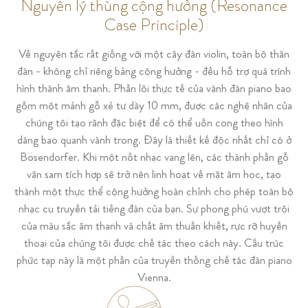
Nguyên lý thùng cộng hưởng (Resonance
Case Principle)
Về nguyên tắc rất giống với một cây đàn violin, toàn bộ thân
đàn - không chỉ riêng bảng cộng hưởng - đều hỗ trợ quá trình
hình thành âm thanh. Phần lõi thực tế của vành đàn piano bao
gồm một mảnh gỗ xẻ tư dày 10 mm, được các nghệ nhân của
chúng tôi tạo rãnh đặc biệt để có thể uốn cong theo hình
dáng bao quanh vành trong. Đây là thiết kế độc nhất chỉ có ở
Bösendorfer. Khi một nốt nhạc vang lên, các thành phần gỗ
vân sam tích hợp sẽ trở nên linh hoạt về mặt âm học, tạo
thành một thực thể cộng hưởng hoàn chỉnh cho phép toàn bộ
nhạc cụ truyền tải tiếng đàn của bạn. Sự phong phú vượt trội
của màu sắc âm thanh và chất âm thuần khiết, rực rỡ huyền
thoại của chúng tôi được chế tác theo cách này. Cấu trúc
phức tạp này là một phần của truyền thống chế tác đàn piano
Vienna.