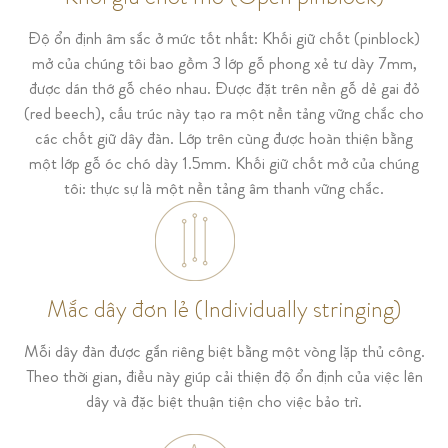
Độ ổn định âm sắc ở mức tốt nhất: Khối giữ chốt (pinblock)
mở của chúng tôi bao gồm 3 lớp gỗ phong xẻ tư dày 7mm,
được dán thớ gỗ chéo nhau. Được đặt trên nền gỗ dẻ gai đỏ
(red beech), cấu trúc này tạo ra một nền tảng vững chắc cho
các chốt giữ dây đàn. Lớp trên cùng được hoàn thiện bằng
một lớp gỗ óc chó dày 1.5mm. Khối giữ chốt mở của chúng
tôi: thực sự là một nền tảng âm thanh vững chắc.
Mắc dây đơn lẻ (Individually stringing)
Mỗi dây đàn được gắn riêng biệt bằng một vòng lặp thủ công.
Theo thời gian, điều này giúp cải thiện độ ổn định của việc lên
dây và đặc biệt thuận tiện cho việc bảo trì.