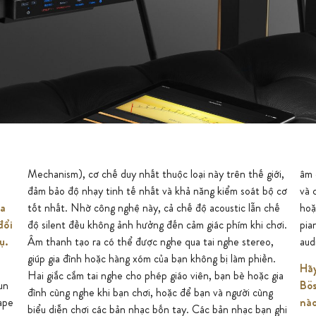
Mechanism), cơ chế duy nhất thuộc loại này trên thế giới,
âm có thể được phát lại trên bất kỳ thiết bị âm thanh nào
đảm bảo độ nhạy tinh tế nhất và khả năng kiểm soát bộ cơ
và chia sẻ với bạn bè, gia đình bằng công nghệ đám mây
ha
tốt nhất. Nhờ công nghệ này, cả chế độ acoustic lẫn chế
hoặc các mạng xã hội. Việc ghi âm và phát lại tiếng đàn
đổi
độ silent đều không ảnh hưởng đến cảm giác phím khi chơi.
piano của bạn có thể thực hiện được ở cả chế độ MIDI và
ụ.
Âm thanh tạo ra có thể được nghe qua tai nghe stereo,
aud
giúp gia đình hoặc hàng xóm của bạn không bị làm phiền.
Hãy
Hai giắc cắm tai nghe cho phép giáo viên, bạn bè hoặc gia
un
Bös
đình cùng nghe khi bạn chơi, hoặc để bạn và người cùng
ape
nào
biểu diễn chơi các bản nhạc bốn tay. Các bản nhạc bạn ghi