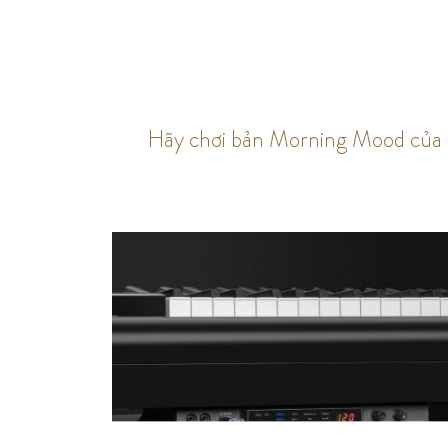
Hãy chơi bản Morning Mood của G