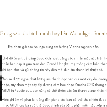
rieg vào lúc bình minh hay bản Moonlight Sonat
Độ phân giải cao hội ngộ cùng âm hưởng Vienna nguyên bản.
Chế độ Silent dễ dàng được kích hoạt bằng cách nhấn một nút trên h
nhấn bàn đạp ở giữa trên đàn Grand Upright. Hệ thống cảm biến thang
khi bạn chơi và gửi thông tin này đến mô-đun âm thanh kỹ thuật số.
Bạn sẽ được nghe chất lượng âm thanh độc bản của một cây đại dươn
hoặc, tùy chọn một cây đại dương cầm hòa nhạc Yamaha CFX thông qu
MIDI in / audio out, bạn cũng có thể thêm các âm thanh piano khác n
Việc ghi âm và phát lại tiếng đàn piano của bạn có thể thực hiện đượ
nhạc MIDI của bạn có thể được chỉnh sửa bằng phần mềm sắp xếp nhạ