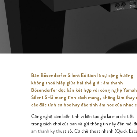
Silent Edition
Bản Bösendorfer Silent Edition là sự cộng hưởng
không thoả hiệp giữa hai thế giới: âm thanh
Bösendorfer độc bản kết hợp với công nghệ Yama
Limitless Passion at any Time
Silent SH3 mang tính cách mạng, không làm thay 
of Day or Night
các đặc tính cơ học hay đặc tính âm học của nhạc c
Công nghệ cảm biến tinh vi liên tục ghi lại mọi chi tiết
trong cách chơi của bạn và gửi thông tin này đến mô-đ
âm thanh kỹ thuật số. Cơ chế thoát nhanh (Quick Esc