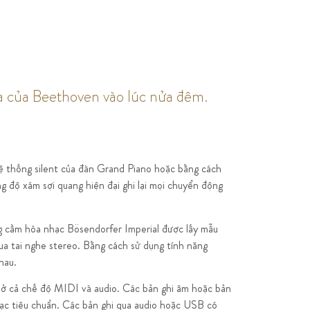
a của Beethoven vào lúc nửa đêm.
ệ thống silent của đàn Grand Piano hoặc bằng cách
 độ xám sợi quang hiện đại ghi lại mọi chuyển động
g cầm hòa nhạc Bösendorfer Imperial được lấy mẫu
a tai nghe stereo. Bằng cách sử dụng tính năng
hau.
c ở cả chế độ MIDI và audio. Các bản ghi âm hoặc bản
c tiêu chuẩn. Các bản ghi qua audio hoặc USB có