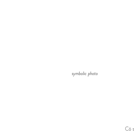
symbolic photo
Có 