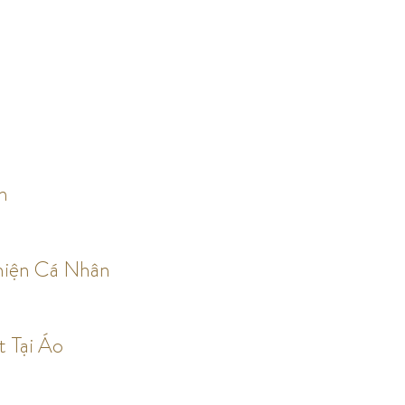
n
hiện Cá Nhân
t Tại Áo