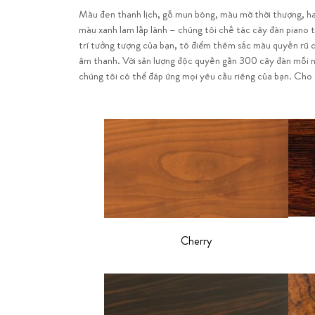
Màu đen thanh lịch, gỗ mun bóng, màu mờ thời thượng, h
bạn muốn phủ lớp veneer quý giá, màu sắc yêu thích hay bi
màu xanh lam lấp lánh – chúng tôi chế tác cây đàn piano 
tượng do chính bạn thiết kế, được chạm khắc tỉ mỉ bởi
trí tưởng tượng của bạn, tô điểm thêm sắc màu quyến rũ 
nghệ nhân bậc thầy: Mọi thứ đều có thể. Bösendorfer 
âm thanh. Với sản lượng độc quyền gần 300 cây đàn mỗi 
chúng tôi có thể đáp ứng mọi yêu cầu riêng của bạn. Cho
Cherry