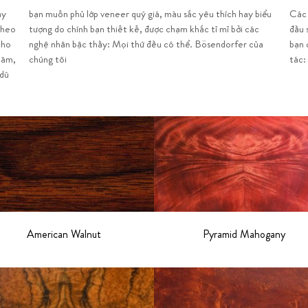
ay
ểu
Các 
theo
 các
đầu 
cho
của
bạn 
năm,
chúng tôi
tác:
 dù
American Walnut
Pyramid Mahogany