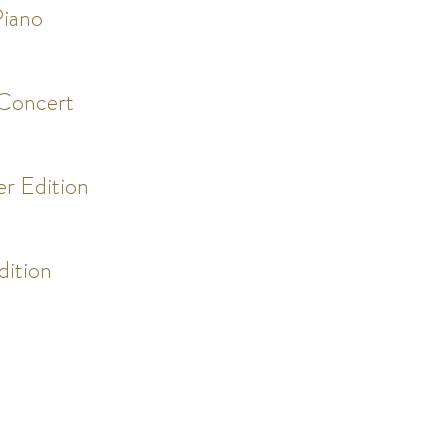
Piano
Concert
er Edition
dition