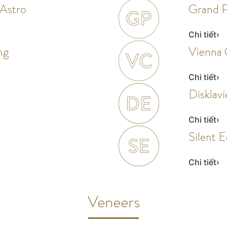
’Astro
Grand 
Chi tiết
ng
Vienna 
Chi tiết
Disklavi
Chi tiết
Silent E
Chi tiết
Veneers