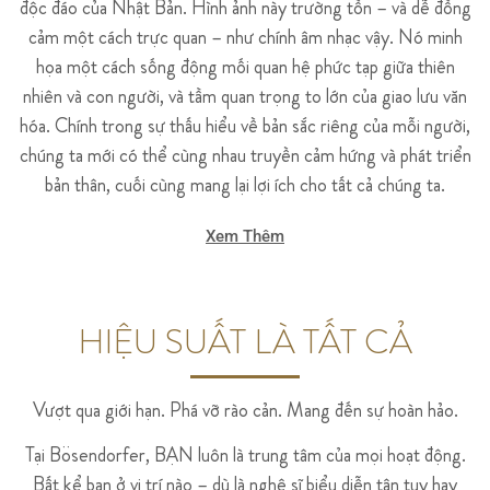
độc đáo của Nhật Bản. Hình ảnh này trường tồn – và dễ đồng
cảm một cách trực quan – như chính âm nhạc vậy. Nó minh
họa một cách sống động mối quan hệ phức tạp giữa thiên
nhiên và con người, và tầm quan trọng to lớn của giao lưu văn
hóa. Chính trong sự thấu hiểu về bản sắc riêng của mỗi người,
chúng ta mới có thể cùng nhau truyền cảm hứng và phát triển
bản thân, cuối cùng mang lại lợi ích cho tất cả chúng ta.
Xem Thêm
HIỆU SUẤT LÀ TẤT CẢ
Vượt qua giới hạn. Phá vỡ rào cản. Mang đến sự hoàn hảo.
Tại Bösendorfer, BẠN luôn là trung tâm của mọi hoạt động.
Bất kể bạn ở vị trí nào – dù là nghệ sĩ biểu diễn tận tụy hay